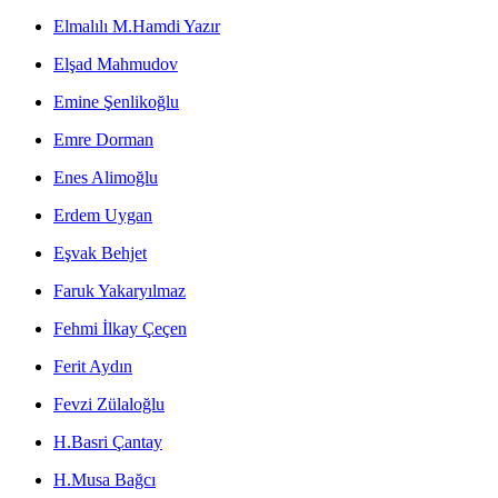
Elmalılı M.Hamdi Yazır
Elşad Mahmudov
Emine Şenlikoğlu
Emre Dorman
Enes Alimoğlu
Erdem Uygan
Eşvak Behjet
Faruk Yakaryılmaz
Fehmi İlkay Çeçen
Ferit Aydın
Fevzi Zülaloğlu
H.Basri Çantay
H.Musa Bağcı