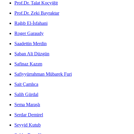
Prof.Dr. Talat Koçyiğit
Prof.Dr. Zeki Bayraktar
Rağıb El-İsfahani
Roger Garaudy
Saadettin Merdin
Şaban Ali Düzgün
Safinaz Kazım
Safiyyürrahman Mübarek Furi
Sait Çamlıca
Salih Gürdal
Sema Maraşlı
Serdar Demirel
Seyyid Kutub