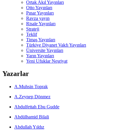
Ortak Akıl Yayınları
Otto Yayınları
Pınar Yayınları
Ravza yayın
Risale Yayınları
Strateji
Teklif
Timaş Yayınları
Türkiye Diyanet Vakfı Yayınları
Üniversite Yayınları
Yarın Yayınları
Yeni Ufuklar Neşriyat
Yazarlar
A.Muhsin Toprak
A.Zeynep Dönmez
Abdulfettah Ebu Gudde
Abdülhamid Bilali
Abdullah Yıldız