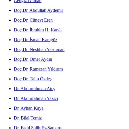
Cengiz Duman
Doç.Dr. Abdullah Aydemir
Doç.Dr. Cüneyt Eren
Doç.Dr. İbrahim H. Karslı
Doç.Dr. İsmail Karagöz
Doç.Dr. Neslihan Yasdıman
Doç.Dr. Ömer Aydın
Doç.Dr. Ramazan Yıldırım
Doç.Dr. Talip Özdeş
Dr. Abdurrahman Ateş
Dr. Abdurrahman Yazıcı
Dr. Ayhan Kaya
Dr. Bilal Temiz
Dr. Fadıl Salih Es-Samarrai