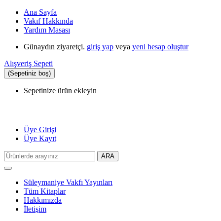
Ana Sayfa
Vakıf Hakkında
Yardım Masası
Günaydın ziyaretçi.
giriş yap
veya
yeni hesap oluştur
Alışveriş Sepeti
(Sepetiniz boş)
Sepetinize ürün ekleyin
Üye Girişi
Üye Kayıt
ARA
Toggle
navigation
Süleymaniye Vakfı Yayınları
Tüm Kitaplar
Hakkımızda
İletişim