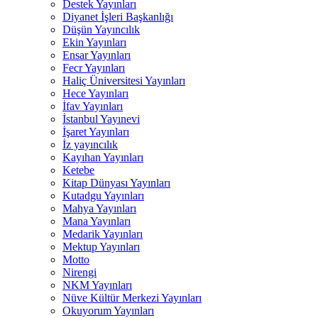
Destek Yayınları
Diyanet İşleri Başkanlığı
Düşün Yayıncılık
Ekin Yayınları
Ensar Yayınları
Fecr Yayınları
Haliç Üniversitesi Yayınları
Hece Yayınları
İfav Yayınları
İstanbul Yayınevi
İşaret Yayınları
İz yayıncılık
Kayıhan Yayınları
Ketebe
Kitap Dünyası Yayınları
Kutadgu Yayınları
Mahya Yayınları
Mana Yayınları
Medarik Yayınları
Mektup Yayınları
Motto
Nirengi
NKM Yayınları
Nüve Kültür Merkezi Yayınları
Okuyorum Yayınları