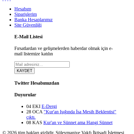
Hesabım
Siparişlerim
Banka Hesaplarımız
Site Güvenliği
E-Mail Listesi
Fırsatlardan ve gelişmelerden haberdar olmak için e-
mail listemize katılın
Twitter Hesabımızdan
Duyurular
04 EKI
E-Dergi
28 OCA
"Kur'an Işığında İsa Mesih Beklentisi"
çıktı.
08 KAS
Kur'an ve Sünnet ama Hangi Sünnet
© 2026 tüm hakları gizlidir. Süleymaniye Vakfı İktisadi İşletmesi