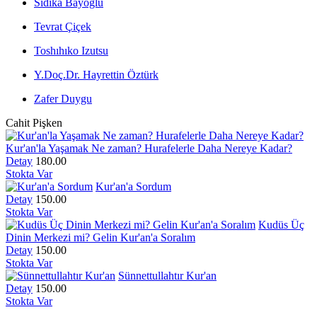
Sıdıka Bayoğlu
Tevrat Çiçek
Toshıhıko Izutsu
Y.Doç.Dr. Hayrettin Öztürk
Zafer Duygu
Cahit Pişken
Kur'an'la Yaşamak Ne zaman? Hurafelerle Daha Nereye Kadar?
Detay
180.00
Stokta Var
Kur'an'a Sordum
Detay
150.00
Stokta Var
Kudüs Üç
Dinin Merkezi mi? Gelin Kur'an'a Soralım
Detay
150.00
Stokta Var
Sünnettullahtır Kur'an
Detay
150.00
Stokta Var