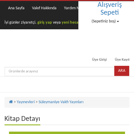
Alışveriş
Ana Sayfa
Vakıf Hakkında
Yardım Masası
Sepeti
(Sepetiniz boş)
İyi günler ziyaretçi.
giriş yap
veya
yeni hesap oluştur
Üye Girişi
Üye Kayıt
ARA
Toggle
naviga
>
Yayınevleri
>
Süleymaniye Vakfı Yayınları
Kitap Detayı