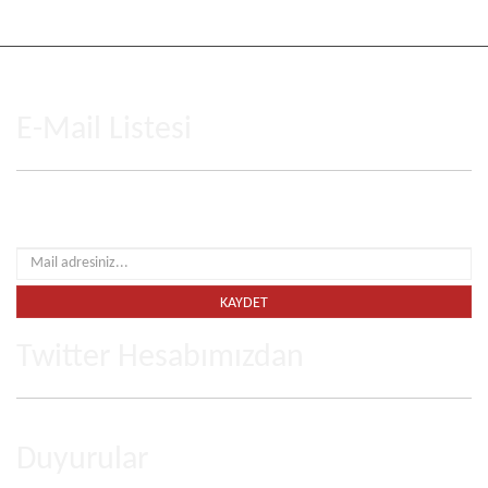
Hesabım
Siparişlerim
Banka Hesaplarımız
Site Güvenliği
E-Mail Listesi
Fırsatlardan ve gelişmelerden haberdar olmak için e-mail listemize katılın
Twitter Hesabımızdan
Duyurular