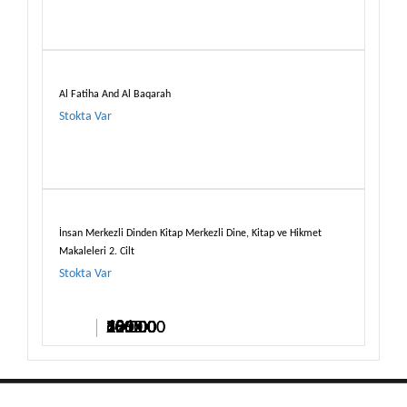
Stokta Var
Al Fatiha And Al Baqarah
Stokta Var
İnsan Merkezli Dinden Kitap Merkezli Dine, Kitap ve Hikmet
Makaleleri 2. Cilt
Stokta Var
18.00
500.00
200.00
200.00
180.00
200.00
500.00
299.00
18.00
200.00
700.00
200.00
1065.00
1200.00
25.00
50.00
600.00
280.00
30.00
600.00