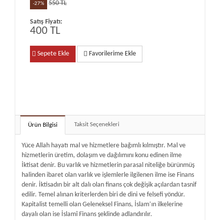
550 TL
-27%
Satış Fiyatı:
400 TL
Sepete Ekle
Favorilerime Ekle
Taksit Seçenekleri
Ürün Bilgisi
Yüce Allah hayatı mal ve hizmetlere bağımlı kılmıştır. Mal ve
hizmetlerin üretim, dolaşım ve dağılımını konu edinen ilme
İktisat denir. Bu varlık ve hizmetlerin parasal niteliğe bürünmüş
halinden ibaret olan varlık ve işlemlerle ilgilenen ilme ise Finans
denir. İktisadın bir alt dalı olan finans çok değişik açılardan tasnif
edilir. Temel alınan kriterlerden biri de dini ve felsefi yöndür.
Kapitalist temelli olan Geleneksel Finans, İslam’ın ilkelerine
dayalı olan ise İslamî Finans şeklinde adlandırılır.