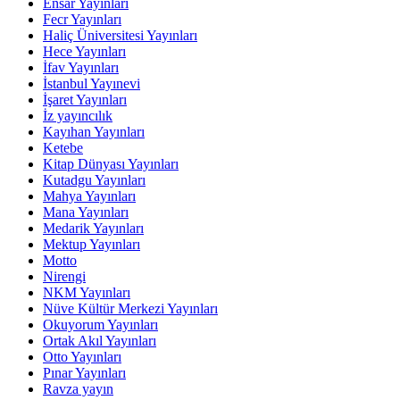
Ensar Yayınları
Fecr Yayınları
Haliç Üniversitesi Yayınları
Hece Yayınları
İfav Yayınları
İstanbul Yayınevi
İşaret Yayınları
İz yayıncılık
Kayıhan Yayınları
Ketebe
Kitap Dünyası Yayınları
Kutadgu Yayınları
Mahya Yayınları
Mana Yayınları
Medarik Yayınları
Mektup Yayınları
Motto
Nirengi
NKM Yayınları
Nüve Kültür Merkezi Yayınları
Okuyorum Yayınları
Ortak Akıl Yayınları
Otto Yayınları
Pınar Yayınları
Ravza yayın