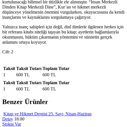
kurtulunacağı bilimsel bir titizlikle ele alınmıştır. “İnsan Merkezli
Dinden Kitap Merkezli Dine”, Kur’an ve hikmet merkezli
düşünceye yönelmenin önemini vurgularken, okuyucusunu da kendi
inançlarını ve kaynaklarını sorgulamaya çağırıyor.
Yalnızca inanç sahipleri için değil, dinî ilimlerle ilgilenen herkes için
bir referans kitabı niteliği taşıyan bu kitap; ayetlerin bağlamlarıyla
okunmasını, hüküm çıkarmanın yöntemini ve sünnetin gerçek
anlamını ortaya koyuyor.
Cilt: 2
Taksit
Taksit Tutarı
Toplam Tutar
1
600 TL
600 TL
Taksit
Taksit Tutarı
Toplam Tutar
1
600 TL
600 TL
Benzer Ürünler
Kitap ve Hikmet Dergisi 25. Sayı, Nisan-Haziran
Detay
18.00
Stokta Var