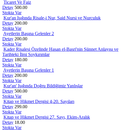
Ticaret Ve Faiz
Detay
500.00
Stokta Var
Kur'an Işığında Risale-i Nur, Said Nursi ve Nurculuk
Detay
200.00
Stokta Var
Ayetlerin Başına Gelenler 2
Detay
200.00
Stokta Var
Kader Risalesi Özelinde Hasan el-Basri'nin Sünnet Anlayışı ve
Tarihteki İlmi Soykırımlar
Detay
180.00
Stokta Var
Ayetlerin Başına Gelenler 1
Detay
200.00
Stokta Var
Kur'an' Işığında Doğru Bildiğimiz Yanlışlar
Detay
500.00
Stokta Var
Kitap ve Hikmet Dergisi 4-20. Sayıları
Detay
299.00
Stokta Var
Kitap ve Hikmet Dergisi 27. Sayı, Ekim-Aralık
Detay
18.00
Stokta Var