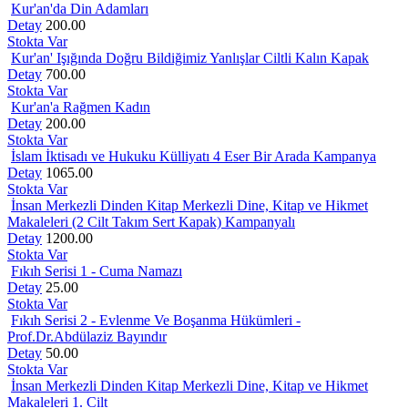
Kur'an'da Din Adamları
Detay
200.00
Stokta Var
Kur'an' Işığında Doğru Bildiğimiz Yanlışlar Ciltli Kalın Kapak
Detay
700.00
Stokta Var
Kur'an'a Rağmen Kadın
Detay
200.00
Stokta Var
İslam İktisadı ve Hukuku Külliyatı 4 Eser Bir Arada Kampanya
Detay
1065.00
Stokta Var
İnsan Merkezli Dinden Kitap Merkezli Dine, Kitap ve Hikmet
Makaleleri (2 Cilt Takım Sert Kapak) Kampanyalı
Detay
1200.00
Stokta Var
Fıkıh Serisi 1 - Cuma Namazı
Detay
25.00
Stokta Var
Fıkıh Serisi 2 - Evlenme Ve Boşanma Hükümleri -
Prof.Dr.Abdülaziz Bayındır
Detay
50.00
Stokta Var
İnsan Merkezli Dinden Kitap Merkezli Dine, Kitap ve Hikmet
Makaleleri 1. Cilt