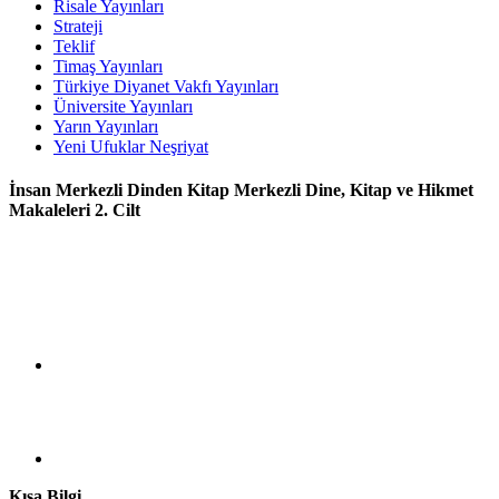
Risale Yayınları
Strateji
Teklif
Timaş Yayınları
Türkiye Diyanet Vakfı Yayınları
Üniversite Yayınları
Yarın Yayınları
Yeni Ufuklar Neşriyat
İnsan Merkezli Dinden Kitap Merkezli Dine, Kitap ve Hikmet
Makaleleri 2. Cilt
Kısa Bilgi