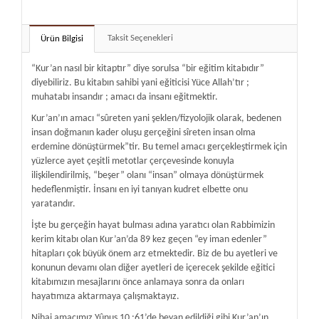
Taksit Seçenekleri
Ürün Bilgisi
“Kur’an nasıl bir kitaptır” diye sorulsa “bir eğitim kitabıdır”
diyebiliriz. Bu kitabın sahibi yani eğiticisi Yüce Allah’tır ;
muhatabı insandır ; amacı da insanı eğitmektir.
Kur’an’ın amacı “sûreten yani şeklen/fizyolojik olarak, bedenen
insan doğmanın kader oluşu gerçeğini sîreten insan olma
erdemine dönüştürmek”tir. Bu temel amacı gerçekleştirmek için
yüzlerce ayet çeşitli metotlar çerçevesinde konuyla
ilişkilendirilmiş, “beşer” olanı “insan” olmaya dönüştürmek
hedeflenmiştir. İnsanı en iyi tanıyan kudret elbette onu
yaratandır.
İşte bu gerçeğin hayat bulması adına yaratıcı olan Rabbimizin
kerim kitabı olan Kur’an’da 89 kez geçen “ey iman edenler”
hitapları çok büyük önem arz etmektedir. Biz de bu ayetleri ve
konunun devamı olan diğer ayetleri de içerecek şekilde eğitici
kitabımızın mesajlarını önce anlamaya sonra da onları
hayatımıza aktarmaya çalışmaktayız.
Nihai amacımız Yûnus 10 :61’de beyan edildiği gibi Kur’an’ın