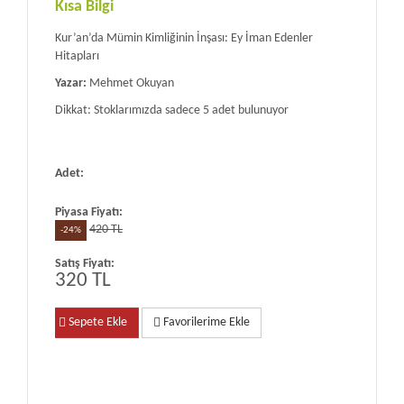
Kısa Bilgi
Kur’an’da Mümin Kimliğinin İnşası: Ey İman Edenler
Hitapları
Yazar:
Mehmet Okuyan
Dikkat: Stoklarımızda sadece 5 adet bulunuyor
Adet:
Piyasa Fiyatı:
420 TL
-24%
Satış Fiyatı:
320 TL
Sepete Ekle
Favorilerime Ekle