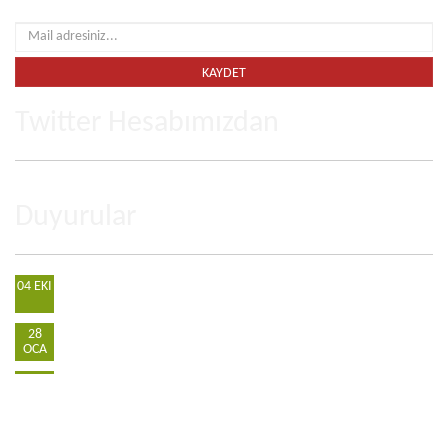
Fırsatlardan ve gelişmelerden haberdar olmak için e-mail listemize katılın
Twitter Hesabımızdan
Duyurular
E-Dergi
04 EKI
"Kur'an Işığında İsa Mesih Beklentisi" çıktı.
28
OCA
Kur'an ve Sünnet ama Hangi Sünnet
08 KAS
© 2026 tüm hakları gizlidir. Süleymaniye Vakfı İktisadi İşletmesi