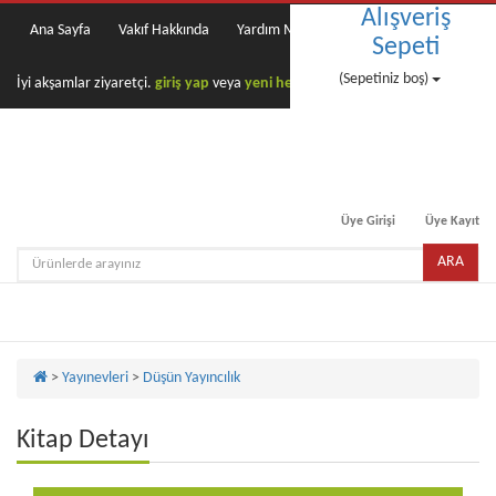
Alışveriş
Ana Sayfa
Vakıf Hakkında
Yardım Masası
Sepeti
(Sepetiniz boş)
İyi akşamlar ziyaretçi.
giriş yap
veya
yeni hesap oluştur
Üye Girişi
Üye Kayıt
ARA
Toggle
naviga
>
Yayınevleri
>
Düşün Yayıncılık
Kitap Detayı