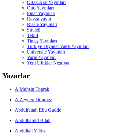
Ortak Akıl Yayınları
Otto Yayınları
Pınar Yayınları
Ravza yayın
Risale Yayınları
Strateji
Teklif
Timaş Yayınları
Türkiye Diyanet Vakfı Yayınları
Üniversite Yayınları
Yarın Yayınları
Yeni Ufuklar Neşriyat
Yazarlar
A.Muhsin Toprak
A.Zeynep Dönmez
Abdulfettah Ebu Gudde
Abdülhamid Bilali
Abdullah Yıldız