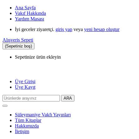
Ana Sayfa
Vakıf Hakkında
Yardım Masası
İyi geceler ziyaretçi.
giriş yap
veya
yeni hesap oluştur
Alışveriş Sepeti
(Sepetiniz boş)
Sepetinize ürün ekleyin
Üye Girişi
Üye Kayıt
ARA
Toggle
navigation
Süleymaniye Vakfı Yayınları
Tüm Kitaplar
Hakkımızda
İletişim