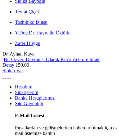
Sıdıka Bayoğlu
Tevrat Çiçek
Toshıhıko Izutsu
Y.Doç.Dr. Hayrettin Öztürk
Zafer Duygu
Dr. Ayhan Kaya
Bir Özveri Davranışı Olarak Kur'an'a Göre İnfak
Detay
150.00
Stokta Var
Hesabım
Siparişlerim
Banka Hesaplarımız
Site Güvenliği
E-Mail Listesi
Fırsatlardan ve gelişmelerden haberdar olmak için e-
mail listemize katılın