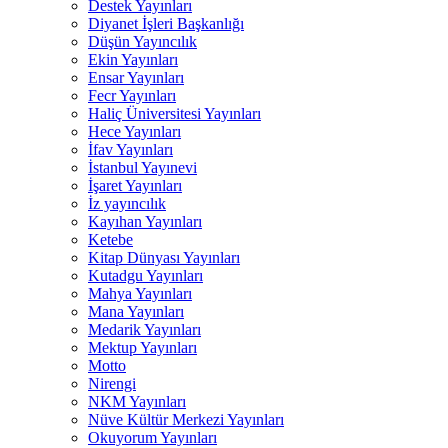
Destek Yayınları
Diyanet İşleri Başkanlığı
Düşün Yayıncılık
Ekin Yayınları
Ensar Yayınları
Fecr Yayınları
Haliç Üniversitesi Yayınları
Hece Yayınları
İfav Yayınları
İstanbul Yayınevi
İşaret Yayınları
İz yayıncılık
Kayıhan Yayınları
Ketebe
Kitap Dünyası Yayınları
Kutadgu Yayınları
Mahya Yayınları
Mana Yayınları
Medarik Yayınları
Mektup Yayınları
Motto
Nirengi
NKM Yayınları
Nüve Kültür Merkezi Yayınları
Okuyorum Yayınları