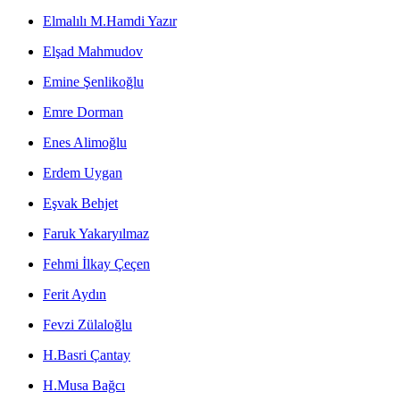
Elmalılı M.Hamdi Yazır
Elşad Mahmudov
Emine Şenlikoğlu
Emre Dorman
Enes Alimoğlu
Erdem Uygan
Eşvak Behjet
Faruk Yakaryılmaz
Fehmi İlkay Çeçen
Ferit Aydın
Fevzi Zülaloğlu
H.Basri Çantay
H.Musa Bağcı