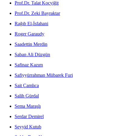
Prof.Dr. Talat Koçyiğit
Prof.Dr. Zeki Bayraktar
Rağıb El-İsfahani
Roger Garaudy
Saadettin Merdin
Şaban Ali Düzgün
Safinaz Kazım
Safiyyürrahman Mübarek Furi
Sait Çamlıca
Salih Gürdal
Sema Maraşlı
Serdar Demirel
Seyyid Kutub