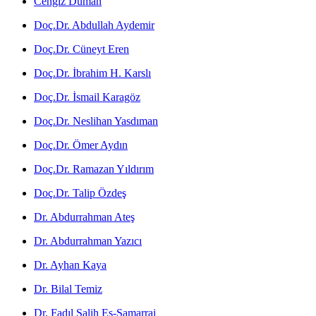
Cengiz Duman
Doç.Dr. Abdullah Aydemir
Doç.Dr. Cüneyt Eren
Doç.Dr. İbrahim H. Karslı
Doç.Dr. İsmail Karagöz
Doç.Dr. Neslihan Yasdıman
Doç.Dr. Ömer Aydın
Doç.Dr. Ramazan Yıldırım
Doç.Dr. Talip Özdeş
Dr. Abdurrahman Ateş
Dr. Abdurrahman Yazıcı
Dr. Ayhan Kaya
Dr. Bilal Temiz
Dr. Fadıl Salih Es-Samarrai